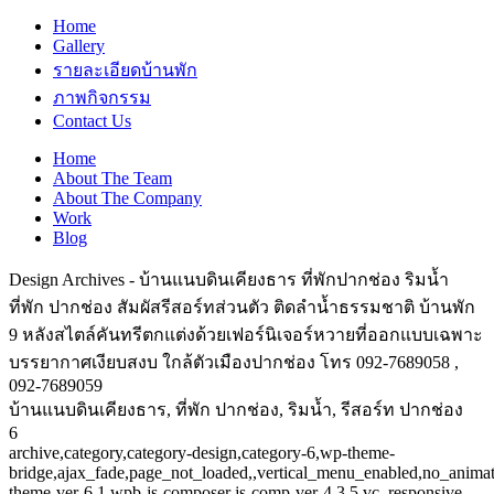
Home
Gallery
รายละเอียดบ้านพัก
ภาพกิจกรรม
Contact Us
Home
About The Team
About The Company
Work
Blog
Design Archives - บ้านแนบดินเคียงธาร ที่พักปากช่อง ริมน้ำ
ที่พัก ปากช่อง สัมผัสรีสอร์ทส่วนตัว ติดลำน้ำธรรมชาติ บ้านพัก
9 หลังสไตล์คันทรีตกแต่งด้วยเฟอร์นิเจอร์หวายที่ออกแบบเฉพาะ
บรรยากาศเงียบสงบ ใกล้ตัวเมืองปากช่อง โทร 092-7689058 ,
092-7689059
บ้านแนบดินเคียงธาร, ที่พัก ปากช่อง, ริมน้ำ, รีสอร์ท ปากช่อง
6
archive,category,category-design,category-6,wp-theme-
bridge,ajax_fade,page_not_loaded,,vertical_menu_enabled,no_anima
theme-ver-6.1,wpb-js-composer js-comp-ver-4.3.5,vc_responsive