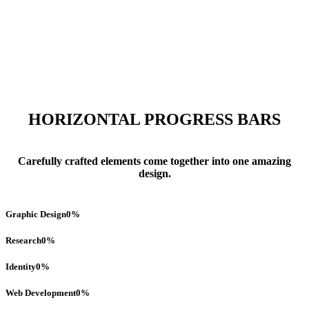
HORIZONTAL PROGRESS BARS
Carefully crafted elements come together into one amazing
design.
Graphic Design
0
%
Research
0
%
Identity
0
%
Web Development
0
%