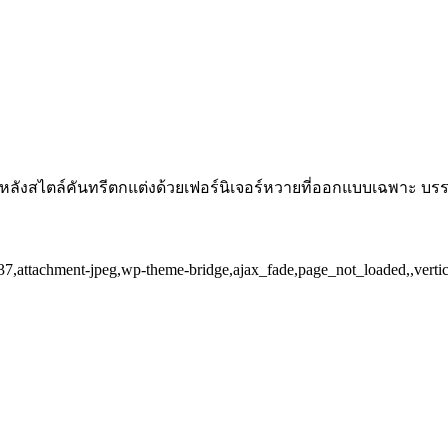
 9 หลังสไตล์คันทรีตกแต่งด้วยเฟอร์นิเจอร์หวายที่ออกแบบเฉพาะ บร
6637,attachment-jpeg,wp-theme-bridge,ajax_fade,page_not_loaded,,ver