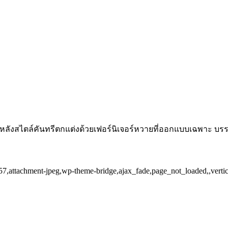
 9 หลังสไตล์คันทรีตกแต่งด้วยเฟอร์นิเจอร์หวายที่ออกแบบเฉพาะ บร
6657,attachment-jpeg,wp-theme-bridge,ajax_fade,page_not_loaded,,ver