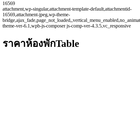
16569
attachment,wp-singular,attachment-template-default,attachmentid-
16569,attachment-jpeg,wp-theme-
bridge,ajax_fade,page_not_loaded,,vertical_menu_enabled,no_anima
theme-ver-6.1,wpb-js-composer js-comp-ver-4.3.5,vc_responsive
ราคาห้องพักTable