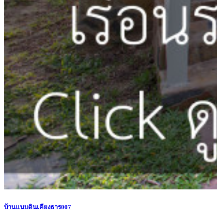
บ้านแนบดินเคียงธาร007