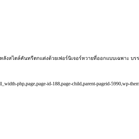
 9 หลังสไตล์คันทรีตกแต่งด้วยเฟอร์นิเจอร์หวายที่ออกแบบเฉพาะ บร
ull_width-php,page,page-id-188,page-child,parent-pageid-5990,wp-the