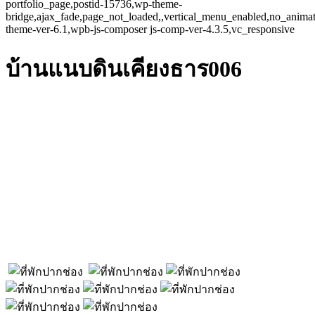
portfolio_page,postid-15736,wp-theme-
bridge,ajax_fade,page_not_loaded,,vertical_menu_enabled,no_anima
theme-ver-6.1,wpb-js-composer js-comp-ver-4.3.5,vc_responsive
บ้านแนบดินเคียงธาร006