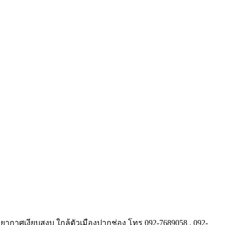
รยากาศเงียบสงบ ใกล้ตัวเมืองปากช่อง โทร 092-7689058 , 092-