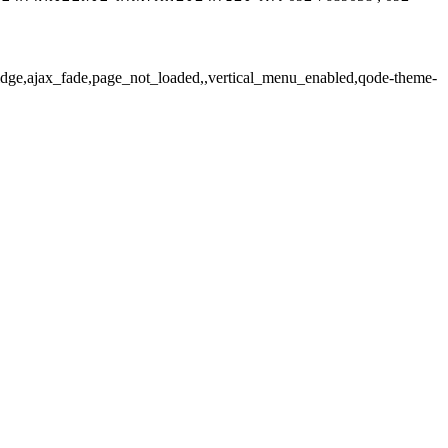
ridge,ajax_fade,page_not_loaded,,vertical_menu_enabled,qode-theme-