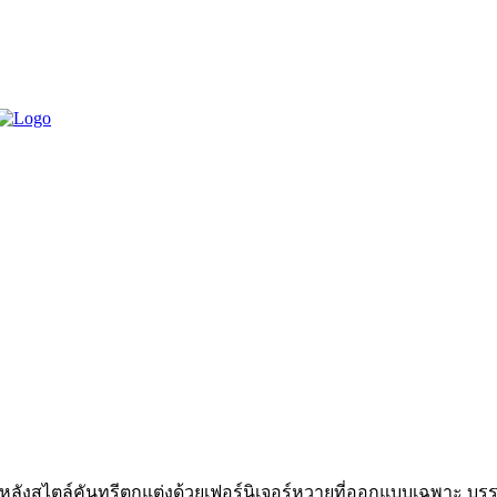
 9 หลังสไตล์คันทรีตกแต่งด้วยเฟอร์นิเจอร์หวายที่ออกแบบเฉพาะ บร