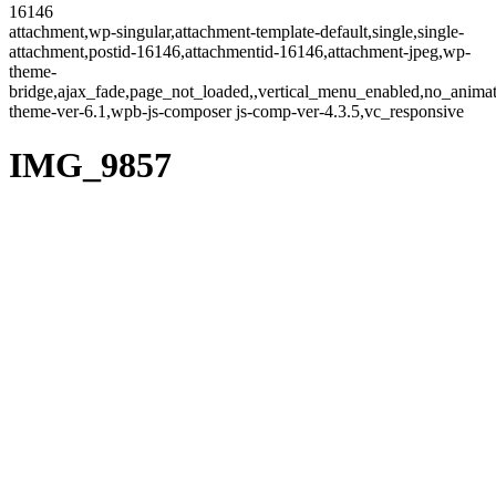
16146
attachment,wp-singular,attachment-template-default,single,single-
attachment,postid-16146,attachmentid-16146,attachment-jpeg,wp-
theme-
bridge,ajax_fade,page_not_loaded,,vertical_menu_enabled,no_anima
theme-ver-6.1,wpb-js-composer js-comp-ver-4.3.5,vc_responsive
IMG_9857