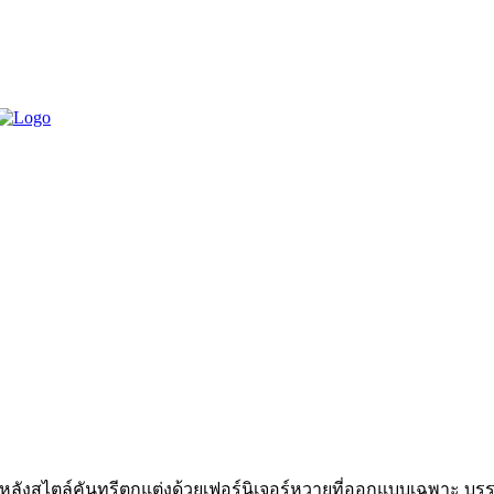
 9 หลังสไตล์คันทรีตกแต่งด้วยเฟอร์นิเจอร์หวายที่ออกแบบเฉพาะ บร