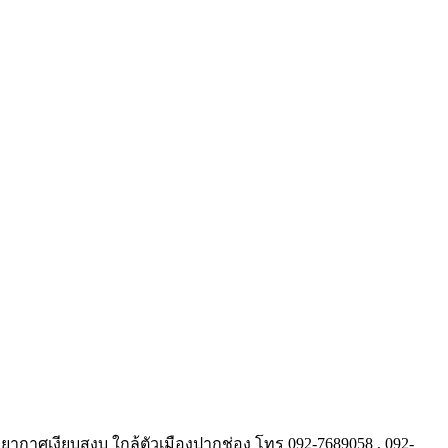
รยากาศเงียบสงบ ใกล้ตัวเมืองปากช่อง โทร 092-7689058 , 092-