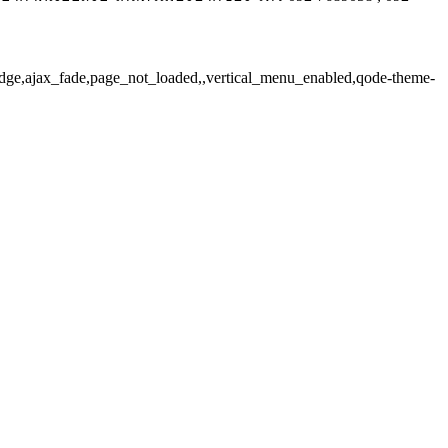
ridge,ajax_fade,page_not_loaded,,vertical_menu_enabled,qode-theme-