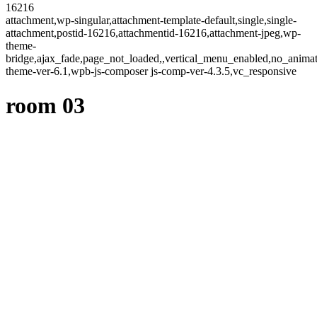
16216
attachment,wp-singular,attachment-template-default,single,single-
attachment,postid-16216,attachmentid-16216,attachment-jpeg,wp-
theme-
bridge,ajax_fade,page_not_loaded,,vertical_menu_enabled,no_anima
theme-ver-6.1,wpb-js-composer js-comp-ver-4.3.5,vc_responsive
room 03