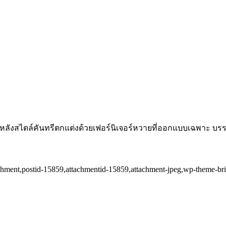
 9 หลังสไตล์คันทรีตกแต่งด้วยเฟอร์นิเจอร์หวายที่ออกแบบเฉพาะ บร
ttachment,postid-15859,attachmentid-15859,attachment-jpeg,wp-theme-b