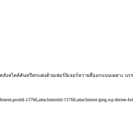
 9 หลังสไตล์คันทรีตกแต่งด้วยเฟอร์นิเจอร์หวายที่ออกแบบเฉพาะ บร
ttachment,postid-15766,attachmentid-15766,attachment-jpeg,wp-theme-b