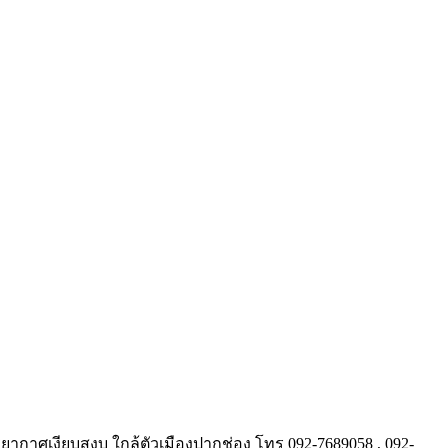
รยากาศเงียบสงบ ใกล้ตัวเมืองปากช่อง โทร 092-7689058 , 092-