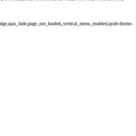
ridge,ajax_fade,page_not_loaded,,vertical_menu_enabled,qode-theme-