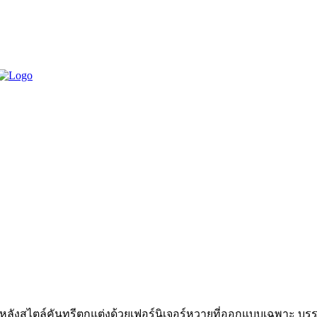
 9 หลังสไตล์คันทรีตกแต่งด้วยเฟอร์นิเจอร์หวายที่ออกแบบเฉพาะ บร