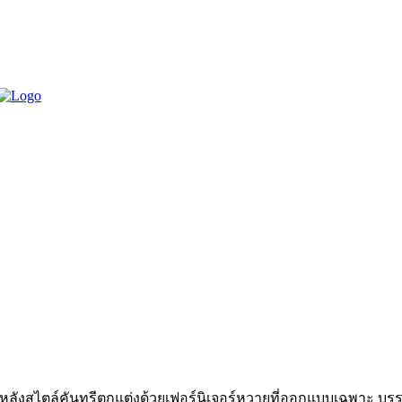
 9 หลังสไตล์คันทรีตกแต่งด้วยเฟอร์นิเจอร์หวายที่ออกแบบเฉพาะ บร