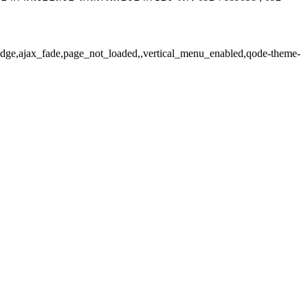
ridge,ajax_fade,page_not_loaded,,vertical_menu_enabled,qode-theme-