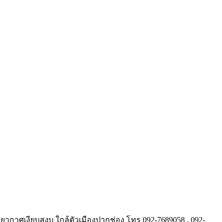
รยากาศเงียบสงบ ใกล้ตัวเมืองปากช่อง โทร 092-7689058 , 092-